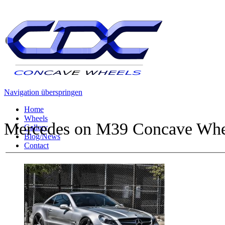
Navigation überspringen
Home
Wheels
Mercedes on M39 Concave Whe
Gallery
Blog/News
Contact